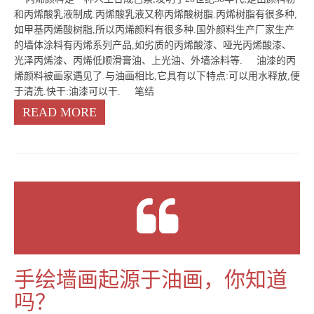
和丙烯酸乳液制成.丙烯酸乳液又称丙烯酸树脂.丙烯树脂有很多种,
如甲基丙烯酸树脂,所以丙烯颜料有很多种.国外颜料生产厂家生产
的墙体涂料有丙烯系列产品,如劣质的丙烯酸漆、哑光丙烯酸漆、
光泽丙烯漆、丙烯低顺滑膏油、上光油、外墙涂料等. 油漆的丙
烯颜料被画家遇见了.与油画相比,它具有以下特点:可以用水释放,便
于清洗.快干:油漆可以干. 笔结
READ MORE
手绘墙画起源于油画，你知道
吗？