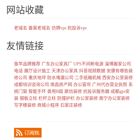
网站收藏
老域名
备案老域名
仿牌vps
抗投诉vps
友情链接
鱼竿品牌推荐
广东办公家具厂
UPS不间断电源
淄博搬家公司
电话
展厅设计施工
天津办公家具
抖音视频数据
安康有哪些装
修公司
重庆地坪
防水堵漏公司
二手纸箱机械
西安办公室装修
成都培训咨询公司
南昌房产网
办公窗帘
广州代办营业执照
系
统门窗
智能手环
兽用B超
廊坊装修
抗投诉服务器
成都gps安
装
钢板立柱
栏杆立柱
防撞护栏
办公室装修
南宁办公室装修
写字楼装修
商城小程序
石家庄装修