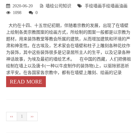
2020-06-20
墙绘公司知识
手绘墙画
手绘
墙画
油画
1098
0
大约在十四、十五世纪初期，伴随着宗教的发展，出现了在墙壁
上绘制各类宗教图案的绘画方式，所绘制的图案一般都是以宗教为
题材，用来装饰教堂等教会所属的建筑，从而增加建筑和环境的严
肃和神圣性。在古埃及，艺术家会在墙壁和柱子上雕刻各种花纹作
为装饰，其中这些装饰很多是记录居所主人的生平，以及记录各种
神话故事，为埃及最初的墙绘艺术。 在中国的西藏，人们把佛祖
绘制在墙上以及唐卡(一种以牛皮制作的装饰物)上，以驱除邪恶祈
求平安。在各国家各宗教中，都有在墙壁上雕刻、绘画的记录
READ MORE
‹‹
1
››