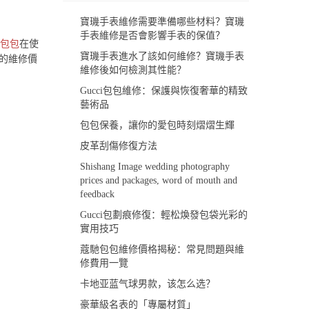
​寶璣手表維修需要準備哪些材料？寶璣
手表維修是否會影響手表的保值？
包包
在使
​寶璣手表進水了該如何維修？寶璣手表
的維修價
維修後如何檢測其性能？
Gucci包包維修：保護與恢復奢華的精致
藝術品
包包保養，讓你的愛包時刻熠熠生輝
​皮革刮傷修復方法
Shishang Image wedding photography
prices and packages, word of mouth and
feedback
​Gucci包劃痕修復：輕松煥發包袋光彩的
實用技巧
蔻馳包包維修價格揭秘：常見問題與維
修費用一覽
卡地亚蓝气球男款，该怎么选？
豪華級名表的「專屬材質」