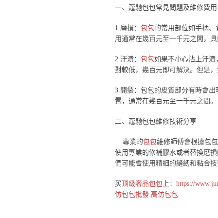
一、蔻馳包包常見問題及維修費用
1.磨損：
包包
的常用部位如手柄、
用通常在幾百元至一千元之間，具
2.汙漬：
包包
如果不小心沾上汙漬
對較低，幾百元即可解決。但是，
3.開裂：包包的皮質部分有時會
置，通常在幾百元至一千元之間。
二、蔻馳包包維修技術分享
專業的
包包
維修師傅會根據包包
使用專業的修補膠水或者替換磨損
們可能會使用精細的縫紉和粘合技
买
顶级奢品包包
上：
https://www.ju
仿包包批發
高仿包包