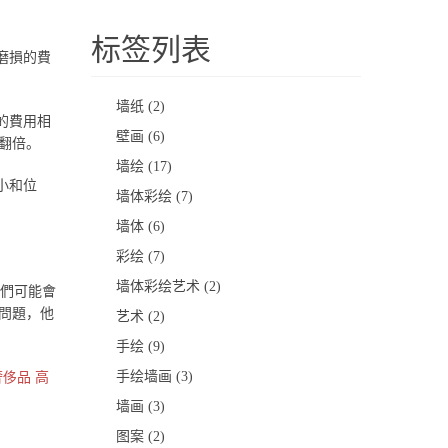
标签列表
磨損的費
墙纸
(2)
的費用相
壁画
(6)
翻倍。
墙绘
(17)
小和位
墙体彩绘
(7)
墙体
(6)
彩绘
(7)
墙体彩绘艺术
(2)
們可能會
問題，他
艺术
(2)
手绘
(9)
手绘墙画
(3)
奢侈品
高
墙画
(3)
图案
(2)