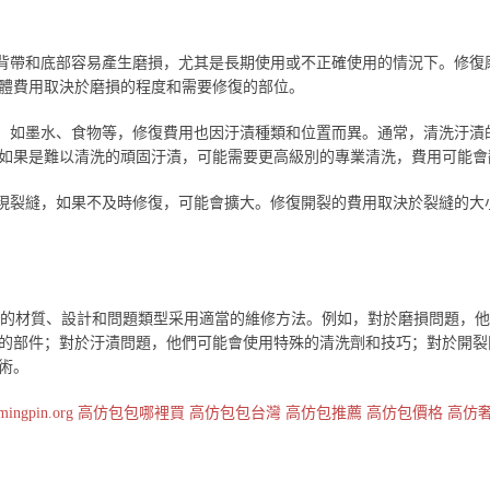
背帶和底部容易產生磨損，尤其是長期使用或不正確使用的情況下。修復
體費用取決於磨損的程度和需要修復的部位。
，如墨水、食物等，修復費用也因汙漬種類和位置而異。通常，清洗汙漬
如果是難以清洗的頑固汙漬，可能需要更高級別的專業清洗，費用可能會
出現裂縫，如果不及時修復，可能會擴大。修復開裂的費用取決於裂縫的大
的材質、設計和問題類型采用適當的維修方法。例如，對於磨損問題，他
的部件；對於汙漬問題，他們可能會使用特殊的清洗劑和技巧；對於開裂
術。
mingpin.org
高仿包包哪裡買
高仿包包台灣
高仿包推薦
高仿包價格
高仿