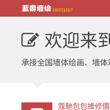
欢迎来
承接全国墙体绘画、墙体
蔻馳包包維修價