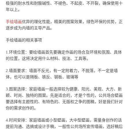
极强的耐水性和耐酸碱性、不褪色、不起皮、不开裂，确保使用十
年以上。
手绘墙画
优异的理化性能，精美的图案效果，绿色环保的优势，正
逐步成为内墙的主导产品。
手绘墙画的相关事项
1.环境位置：要绘墙画首先要确定作画的场合及环境和氛围、具体
的位置，这将决定用什么材料、技法、工具等。
2.墙面要求：墙面不反光，有一定附着力，不脱落，不一定是墙
体，也可以是隔板、铁反、钢板、玻璃等
3.图案选择：家庭墙画一般选择较为健康、阳光、美观、大方、新
颖、时尚、独特的图案。先是适合的，才是个性的，公共场合壁画
要选择有主题性的、有特色的、无版权之争的图稿，好是我们针对
你的需求创作的。
4.时间安排：家庭墙画或小型壁画，大中型壁画，需量身创作的话
提前沟通、选搞或设计手稿，一般性公共场所宣传墙画，选好稿后