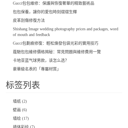
Gucci包包維修：保護與恢復奢華的精致藝術品
包包保養，讓你的愛包時刻熠熠生輝
​皮革刮傷修復方法
Shishang Image wedding photography prices and packages, word
of mouth and feedback
​Gucci包劃痕修復：輕松煥發包袋光彩的實用技巧
蔻馳包包維修價格揭秘：常見問題與維修費用一覽
卡地亚蓝气球男款，该怎么选？
豪華級名表的「專屬材質」
标签列表
墙纸
(2)
壁画
(6)
墙绘
(17)
墙体彩绘
(7)