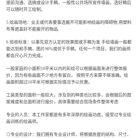
提前沟通、选搞或设计手稿，一般性公共场所宣传墙画，选好稿后
可以随时开工绘制。
5.绘画场地：业主或代表要事选搬开可能影响绘画的障碍物,用塑料
布等遮盖好不能搬开的物品,
6.验收标准：以事先双方认定的效果图或手稿为准.手绘墙画一般都
能达到和手稿、图片90%或优于手稿，任何一个项目，我们的画师
都会尺心尺力完成。
一般家庭的小面积10平米以内的彩绘可以根据画面来进行整体报
价，因为有些画面不少地方有留白， 按照平方来算不够准确。绘
画面积超过10平米可根据实际情况予以优惠。
工装类型的面积一般较大，涉及到的种类也比较多，会根据后的图
案难度和总面积进行报价，具体需要结合现场条件整体考虑
专业的人员：本工作室都是有多年深厚的绘画功底，接受过专业绘
画训练的绘画师。
◎专业的设计：我们拥有专业设计师，将根据房屋的结构、尺寸、